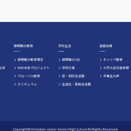
穎明館の教育
学校生活
進路指導
穎明館の教育理念
穎明館の1日
キャリア教育
沿革
EMK未来プロジェクト
学校行事
大学入試合格実績
グローバル教育
部・同好会活動
卒業生の声
カリキュラム
生徒会・委員会活動
Copyright© Eimeikan Junior-Senior High School All Rights Reserved.