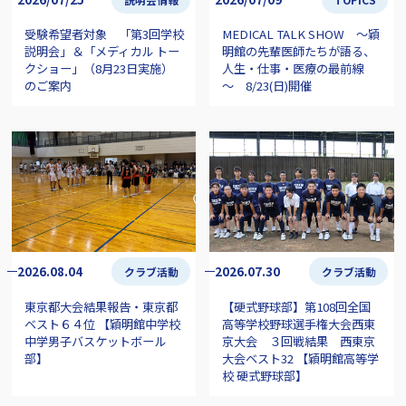
受験希望者対象 「第3回学校
MEDICAL TALK SHOW ～穎
説明会」＆「メディカル トー
明館の先輩医師たちが語る、
クショー」（8月23日実施）
人生・仕事・医療の最前線
のご案内
～ 8/23(日)開催
2026.08.04
2026.07.30
クラブ活動
クラブ活動
東京都大会結果報告・東京都
【硬式野球部】第108回全国
ベスト６４位 【穎明館中学校
高等学校野球選手権大会西東
中学男子バスケットボール
京大会 ３回戦結果 西東京
部】
大会ベスト32 【穎明館高等学
校 硬式野球部】