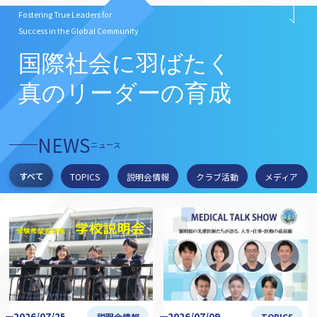
Fostering True Leaders for
Success in the Global Community
国際社会に羽ばたく
真のリーダーの育成
NEWS
ニュース
すべて
TOPICS
説明会情報
クラブ活動
メディア
2026/07/25
2026/07/09
説明会情報
TOPICS