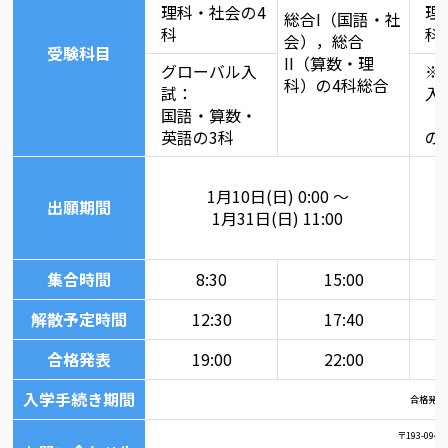
理科・社会の4
理
総合I（国語・社
科
科
会），総合
受験科目
II（算数・理
グローバル入
※
科）の4科総合
試：
入
国語・算数・
国
英語の3科
の
1月10日(日) 0:00 ～
出願期間
1月31日(日) 11:00
集合時間
8:30
15:00
解散予定時間
12:30
17:40
合格発表
19:00
22:00
入学手続き期間
合格発表後 
〒193-09