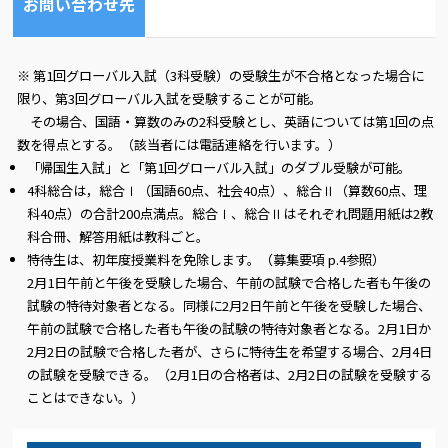
お問い合わせ先
TE
FA
※ 第1回グローバル入試（3科受験）の受験生が不合格となった場合に
限り、第3回グローバル入試を受験することが可能。
その場合、国語・算数のみの2科受験とし、英語については第1回の点
数を得点とする。（該当者には電話連絡を行います。）
「帰国生入試」と「第1回グローバル入試」のダブル受験が可能。
4科総合は，総合Ⅰ（国語60点、社会40点）、総合Ⅱ（算数60点、理
科40点）の合計200点満点。総合Ⅰ、総合Ⅱはそれぞれ問題用紙は2教
科合冊、解答用紙は教科ごと。
特待生は、初年度授業料を免除します。（募集要項 p.4参照）
2月1日午前と午後を受験した場合、午前の試験で合格した者も午後の
試験の特待対象者となる。同様に2月2日午前と午後を受験した場合、
午前の試験で合格した者も午後の試験の特待対象者となる。2月1日か
2月2日の試験で合格した者が、さらに特待生を希望する場合、2月4日
の試験を受験できる。（2月1日の合格者は、2月2日の試験を受験する
ことはできない。）