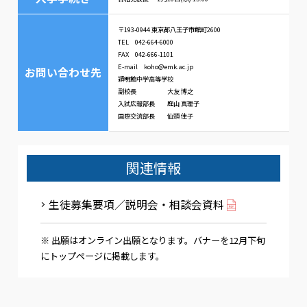
〒193-0944 東京都八王子市館町2600
TEL 042-664-6000
FAX 042-666-1101
E-mail koho@emk.ac.jp
お問い合わせ先
穎明館中学高等学校
副校長 大友 博之
入試広報部長 庭山 真理子
国際交流部長 仙頭 佳子
関連情報
生徒募集要項／説明会・相談会資料
※ 出願はオンライン出願となります。バナーを12月下旬
にトップページに掲載します。