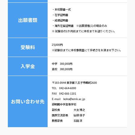
・本校願書一式
・在学証明書
出願書類
・成績証明書
・海外在留証明書 ※出願資格(1)の場合のみ
※ 試験日の1か月前までに本校までお送りください。
25,000円
受験料
※試験日までに本校事務室にて手続きをお済ませ下さい。
中学 300,000円
入学金
高校 380,000円
〒193-0944 東京都八王子市館町2600
TEL 042-664-6000
FAX 042-666-1101
E-mail koho@emk.ac.jp
お問い合わせ先
穎明館中学高等学校
副校長 大友 博之
国際交流部長 仙頭 佳子
教務部長 石田 涼