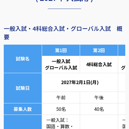
一般入試・4科総合入試・グローバル入試 概
要
第1回
第2回
試験名
一般入試
4科総合入試
グローバル入試
グ
2027年2月1日(月)
試験日
午前
午後
募集人数
50名
40名
一般入試：
一
国語・算数・
国