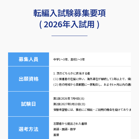
転編入試験募集要項
( 2026年入試用 )
募集人員
中学1～3年、高校1～3年
1. 次のどちらかに該当する者
出願資格
( 1 ) 保護者の在留に伴い、海外滞在が継続して1年以上で、帰国後
( 2 ) 他の地域から首都圏に一家転住し、およそ6ヶ月以内の適齢生徒
第1回 2026年 7月4日(土)
試験日
第2回 2027年3月13日(土)
受験希望者には、事前にご相談・ご説明の機会を設けておりますの
志願者から提出された書類
選考方法
英語・国語・数学
面接