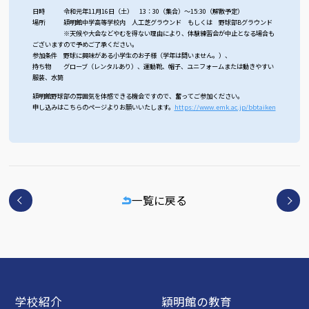
日時 令和元年11月16日（土） 13：30（集合）～15:30（解散予定）
場所 穎明館中学高等学校内 人工芝グラウンド もしくは 野球部Bグラウンド
※天候や大会などやむを得ない理由により、体験練習会が中止となる場合も
ございますので予めご了承ください。
参加条件 野球に興味がある小学生のお子様（学年は問いません。）、
持ち物 グローブ（レンタルあり）、運動靴、帽子、ユニフォームまたは動きやすい
服装、水筒
穎明館野球部の雰囲気を体感できる機会ですので、奮ってご参加ください。
申し込みはこちらのページよりお願いいたします。
https://www.emk.ac.jp/bbtaiken
一覧に戻る
学校紹介
穎明館の教育