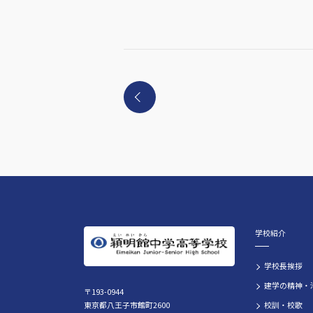
学校紹介
学校長挨拶
建学の精神・
〒193-0944
東京都八王子市館町2600
校訓・校歌