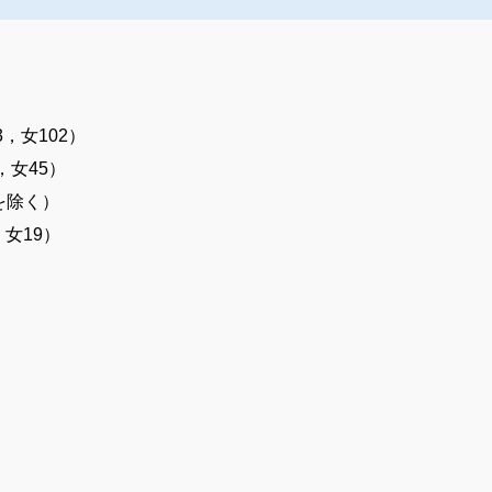
3，女102）
，女45）
を除く）
，女19）