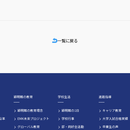
一覧に戻る
穎明館の教育
学校生活
進路指導
穎明館の教育理念
穎明館の1日
キャリア教育
沿革
EMK未来プロジェクト
学校行事
大学入試合格実績
グローバル教育
部・同好会活動
卒業生の声