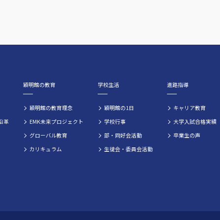
穎明館の教育
学校生活
進路指導
穎明館の教育理念
穎明館の1日
キャリア教育
沿革
EMK未来プロジェクト
学校行事
大学入試合格実績
グローバル教育
部・同好会活動
卒業生の声
カリキュラム
生徒会・委員会活動