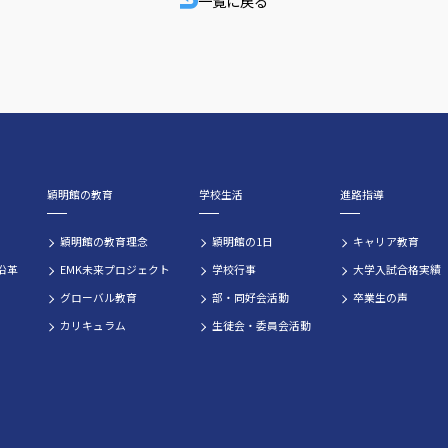
一覧に戻る
穎明館の教育
学校生活
進路指導
穎明館の教育理念
穎明館の1日
キャリア教育
沿革
EMK未来プロジェクト
学校行事
大学入試合格実績
グローバル教育
部・同好会活動
卒業生の声
カリキュラム
生徒会・委員会活動