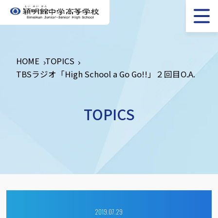
HOME
TOPICS
TBSラジオ「High School a Go Go!!」２回目O.A.
TOPICS
2019.07.29