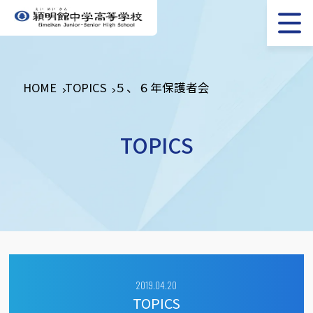
HOME
TOPICS
５、６年保護者会
TOPICS
2019.04.20
TOPICS