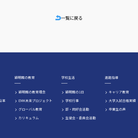
一覧に戻る
穎明館の教育
学校生活
進路指導
穎明館の教育理念
穎明館の1日
キャリア教育
沿革
EMK未来プロジェクト
学校行事
大学入試合格実績
グローバル教育
部・同好会活動
卒業生の声
カリキュラム
生徒会・委員会活動