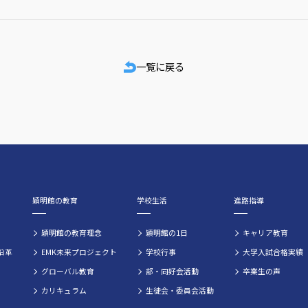
一覧に戻る
穎明館の教育
学校生活
進路指導
穎明館の教育理念
穎明館の1日
キャリア教育
沿革
EMK未来プロジェクト
学校行事
大学入試合格実績
グローバル教育
部・同好会活動
卒業生の声
カリキュラム
生徒会・委員会活動