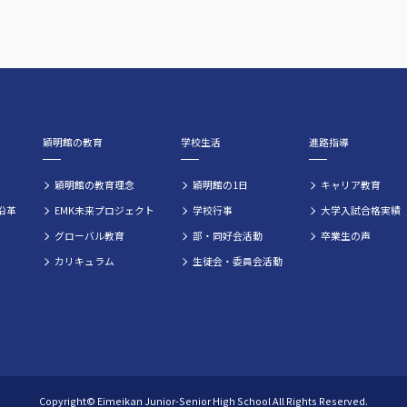
穎明館の教育
学校生活
進路指導
穎明館の教育理念
穎明館の1日
キャリア教育
沿革
EMK未来プロジェクト
学校行事
大学入試合格実績
グローバル教育
部・同好会活動
卒業生の声
カリキュラム
生徒会・委員会活動
Copyright© Eimeikan Junior-Senior High School All Rights Reserved.