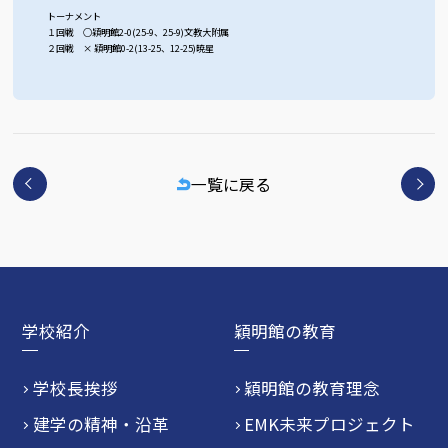
トーナメント
１回戦 ○穎明館2-0(25-9、25-9)文教大附属
２回戦 × 穎明館0-2(13-25、12-25)暁星
一覧に戻る
学校紹介
穎明館の教育
学校長挨拶
穎明館の教育理念
建学の精神・沿革
EMK未来プロジェクト