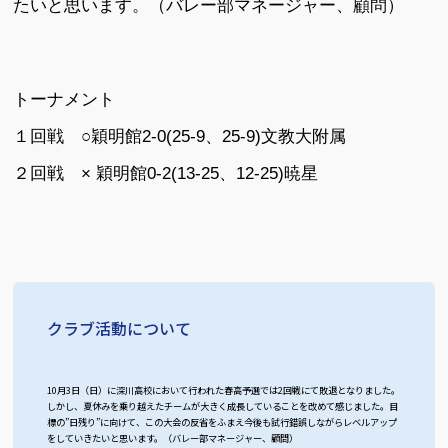
たいと思います。（バレー部マネージャー、顧問）
トーナメント
１回戦 ○穎明館2-0(25-9、25-9)文教大附属
２回戦 × 穎明館0-2(13-25、12-25)暁星
クラブ活動について
10月3日（日）に深川高校において行われた春高予選では2回戦にて敗退となりました。
しかし、夏休みを乗り越えたチームが大きく成長していることを改めて感じました。目
標の”日残り”に向けて、この大会の反省をふまえ今後も試行錯誤しながらレベルアップ
をしていきたいと思います。（バレー部マネージャー、顧問）