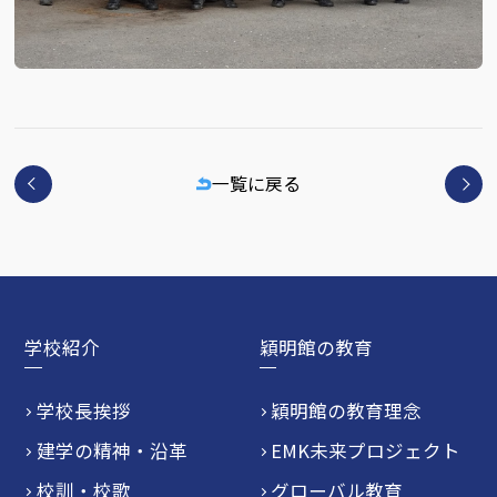
一覧に戻る
学校紹介
穎明館の教育
学校長挨拶
穎明館の教育理念
建学の精神・沿革
EMK未来プロジェクト
校訓・校歌
グローバル教育