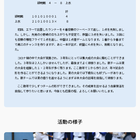
穎明館 ４ － ８ 上水
計
穎明館 １０１０１０００１ ４
上水 ２１０１００１３× ８
初回、エラーで出塁したランナーを４番安藤のツーベースで返し、１点を先制しまし
た。しかし、先発の小野崎の立ち上がりも不安定で、序盤に３点を失いました。３回に
も安藤の犠牲フライで１点を返し、中盤は１点差ゲームとなります。１番から９番まで
で再三のチャンスを作りますが、あと一本が出ず、終盤に４点を失い、敗戦となりまし
た。
コロナ禍の中で大会が実施され、３年生にとっては集大成の大会に臨むことができま
した。３年生は２人しかいませんでしたが、最後までよく頑張りました。新チームは夏
の大会を経験した１・２年生が多く残ります。ここ数年で１から作り上げ、年々試合の
形を作ることができるようになりました。夏の大会では下級生にも好プレーがありまし
た。新チームでは夏の借りを返せるようにまずは本大会の出場を目指して頑張ります。
ここ数年で少しずつチームの形ができてきました。その成果を出せるよう古豪復活を
目指して参りたいと思います。今後とも応援の程、よろしくお願いいたします。
活動の様子