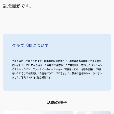
記念撮影です。
クラブ活動について
７月２８日～７月３１日まで、吹奏楽部は例年通りに、長野県峰の原高原にて夏合宿を
行いました。2001年から始まった当地での合宿も１５年目を迎え、宿 泊したペンション
のスタートラインとファンタイムのオーナーさんご夫妻をはじめ、地元の皆様にご声援
をいただきながら充実した合宿を行うことができまし た。関係の皆様ありがとうござい
ました。写真は３日目の記念撮影です。
活動の様子