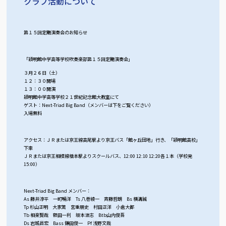
クラブ活動について
第１５回定期演奏会のお知らせ
「穎明館中学高等学校吹奏楽部第１５回定期演奏会」
３月２６日（土）
１２：３０開場
１３：００開演
穎明館中学高等学校２１世紀記念館大教室にて
ゲスト：Next-Triad Big Band（メンバーは下をご覧ください）
入場無料
アクセス：ＪＲまたは京王線高尾駅より京王バス「館ヶ丘団地」行き、「穎明館高校」
下車
ＪＲまたは京王相模線橋本駅よりスクールバス、12:00 12:10 12:20各１本（学校発
15:00）
Next-Triad Big Band メンバー：
As 藤井淳平 一町暢洋 Ts 八巻綾一 斉藤哲朗 Bs 横溝誠
Tp 杉山正明 大家篤 宮重朋史 村田正洋 小倉大都
Tb 相楽賢哉 額田一利 坂本浩志 Btb山内俊吾
Ds 岩城昌宏 Bass 鎌田俊一 Pf 浅野文哉