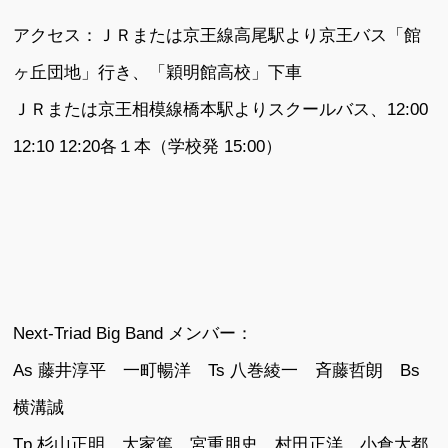
アクセス：ＪＲまたは京王線高尾駅より京王バス「館
ヶ丘団地」行き、「穎明館高校」下車
ＪＲまたは京王相模線橋本駅よりスクールバス、12:00
12:10 12:20各１本（学校発 15:00）
Next-Triad Big Band メンバー：
As 藤井淳平 一町暢洋 Ts 八巻綾一 斉藤哲朗 Bs
横溝誠
Tp 杉山正明 大家篤 宮重朋史 村田正洋 小倉大都