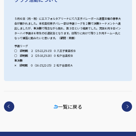
５月６日（月・祝）にエスフォルタアリーナにて八王子バレーボール連盟主催の春季大
会が開かれました。本校高校男子バレー部は予選リーグを２勝で決勝トーナメントへ進
出しましたが、準決勝で残念ながら敗れ、第３位という結果でした。次回６月９日イン
ターハイ予選は６年生の引退試合となります。日残りに向けて残り１か月チーム一丸と
なって練習に励みたいと思います。（顧問：斉藤）
予選リーグ
◯ 穎明館 ２（25-22,25-15）０ 八王子東高校Ｂ
◯ 穎明館 ２（25-10,25-20）０ 松ケ谷高校Ｂ
準決勝
✕ 穎明館 ０（16-25,22-25）２ 松ケ谷高校Ａ
一覧に戻る