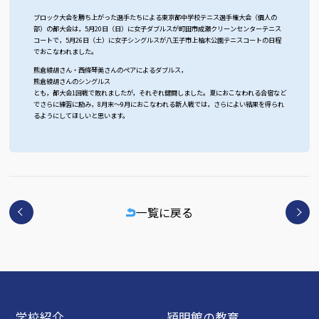
ブロック大会を勝ち上がった選手たちによる東京都中学校テニス選手権大会（個人の
部）の都大会は，5月20日（日）に女子ダブルスが町田市成瀬クリーンセンターテニス
コートで，5月26日（土）に女子シングルスが八王子市上柚木公園テニスコートの日程
でおこなわれました。
熊倉綾胡さん・西條琴美さんのペアによるダブルス，
熊倉綾胡さんのシングルス
とも，都大会1回戦で敗れましたが，それぞれ健闘しました。夏におこなわれる合宿など
でさらに練習に励み，8月末～9月におこなわれる新人戦では，さらによい結果を得られ
るようにしてほしいと思います。
一覧に戻る
学校紹介
穎明館の教育