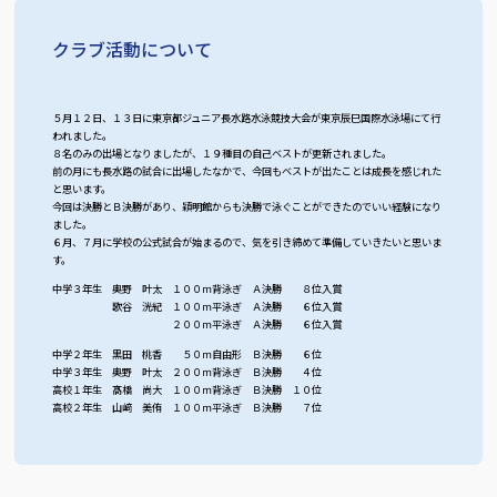
クラブ活動について
５月１２日、１３日に東京都ジュニア長水路水泳競技大会が東京辰巳国際水泳場にて行
われました。
８名のみの出場となりましたが、１９種目の自己ベストが更新されました。
前の月にも長水路の試合に出場したなかで、今回もベストが出たことは成長を感じれた
と思います。
今回は決勝とＢ決勝があり、穎明館からも決勝で泳ぐことができたのでいい経験になり
ました。
６月、７月に学校の公式試合が始まるので、気を引き締めて準備していきたいと思いま
す。
中学３年生 奥野 叶太 １００ｍ背泳ぎ Ａ決勝 ８位入賞
歌谷 洸紀 １００ｍ平泳ぎ Ａ決勝 ６位入賞
２００ｍ平泳ぎ Ａ決勝 ６位入賞
中学２年生 黒田 桃香 ５０ｍ自由形 Ｂ決勝 ６位
中学３年生 奥野 叶太 ２００ｍ背泳ぎ Ｂ決勝 ４位
高校１年生 髙橋 尚大 １００ｍ背泳ぎ Ｂ決勝 １０位
高校２年生 山﨑 美侑 １００ｍ平泳ぎ Ｂ決勝 ７位