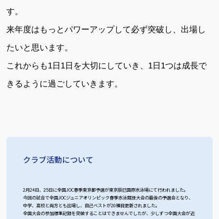
す。
来年度はもっとパワーアップして必ず突破し、出場し
たいと思います。
これからも1日1日を大切にしていき、1日1つは成長で
きるように過ごしていきます。
クラブ活動について
2月24日、25日に全国JOC春季東京都予選が東京辰巳国際水泳場にて行われました。
今回の試合で全国JOCジュニアオリンピック春季水泳競技大会の最後の予選会となり、
中学、高校と両方とも出場し、自己ベストが20種目更新されました。
全国大会の参加標準記録を突破することはできませんでしたが、少しずつ全国大会が近