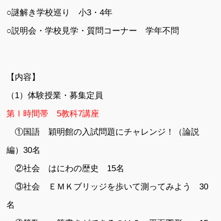
○謎解き学校巡り 小3・4年
○説明会・学校見学・質問コーナー 学年不問
【内容】
（1）体験授業・募集定員
第Ⅰ時間帯 5教科7講座
①国語 穎明館の入試問題にチャレンジ！（論説
編）30名
②社会 はにわの歴史 15名
③社会 ＥＭＫブリッジを歩いて測ってみよう 30
名